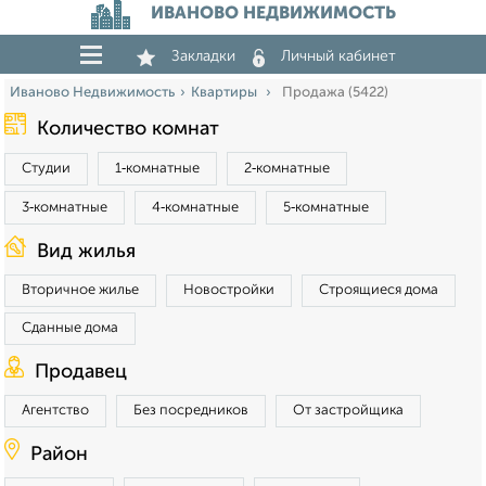
ИВАНОВО НЕДВИЖИМОСТЬ
Закладки
Личный кабинет
Иваново Недвижимость
Квартиры
Продажа (5422)
Количество комнат
Студии
1‑комнатные
2‑комнатные
3‑комнатные
4‑комнатные
5‑комнатные
Вид жилья
Вторичное жилье
Новостройки
Строящиеся дома
Сданные дома
Продавец
Агентство
Без посредников
От застройщика
Район