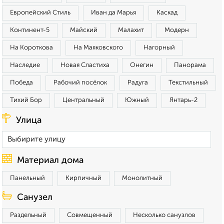
Европейский Стиль
Иван да Марья
Каскад
Континент-5
Майский
Малахит
Модерн
На Короткова
На Маяковского
Нагорный
Наследие
Новая Сластиха
Онегин
Панорама
Победа
Рабочий посёлок
Радуга
Текстильный
Тихий Бор
Центральный
Южный
Янтарь-2
Улица
Материал дома
Панельный
Кирпичный
Монолитный
Санузел
Раздельный
Совмещенный
Несколько санузлов