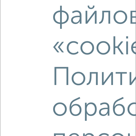
файло
4-к квартира, вторичка, 58м², 1/5 этаж
₽
₽
4 700 000
81 100
за м²
Ленинский район, Куконковых 10
Агентство, 08.08.2026
«cooki
Полит
‹
›
2
/2
обраб
2-к квартира, вторичка, 74м², 7/13 этаж
₽
₽
11 299 000
152 900
за м²
Ленинский район, Ванцетти 20
Агентство, 08.08.2026