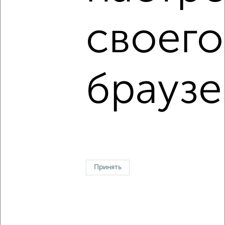
своего
2
/2
1-к квартира, вторичка, 35м², 1/14 этаж
₽
₽
4 390 000
126 600
за м²
Советский район, Шошина 17
браузе
Агентство, 08.08.2026
Однокомнатные
Двухкомнатные
Трехкомнатные
4‑комнатные
Квартиры студии
От застройщика
Без посредников
Вторичное жилье
В новостройке
В строящемся доме
В новом доме
Принять
Контакты
Политика конфиденциальности
Пользовательское соглашение
Иваново, улица Комсомольская 8
© 2015–2026
Сайт-доска объявлений недвижимости
О проекте
Реклама на портале
Новости
Статьи
Блог
Риэлторы
Агентства
Застройщики
Ипотечный калькулятор