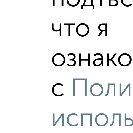
что я
‹
›
2
/2
ознако
3-к квартира, вторичка, 61м², 1/5 этаж
₽
₽
4 400 000
71 800
за м²
Октябрьский район, мкр. Авдотьино, Революционная 101
Агентство, 08.08.2026
с
Поли
испол
‹
›
2
/2