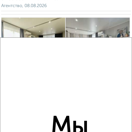
Агентство, 08.08.2026
‹
›
2
/2
1-к квартира, вторичка, 30м², 5/5 этаж
₽
₽
3 499 000
115 900
за м²
Агентство, 08.08.2026
VRPazl — конструктор виртуальных туров
Мы