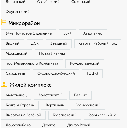
Ленинский
Октябрьский
Советский
Фрунзенский
Микрорайон
14-е Почтовое Отделение
30-й
Авдотьино
Видный
ДСК
Звёздный
квартал Рабочий пос.
Московский
Новая Ильинка
пос. Меланжевого Комбината
Рождественский
Самоцветы
Сухово-Дерябихский
ТЭЦ-3
Жилой комплекс
Авдотьинец
Аристократ-2
Балино
Белка и Стрелка
Вертикаль
Вознесенский
Высотка на Зелёной
Георгиевский
Георгиевский-2
Добролюбово
Дружба
Дюков Ручей