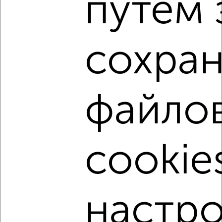
путем 
Агентство, 08.08.2026
сохра
‹
›
файло
2
/2
3-к квартира, вторичка, 68м², 3/4 этаж
₽
₽
5 800 000
85 700
за м²
Октябрьский район, Громобоя 15
cookie
Агентство, 08.08.2026
настро
‹
›