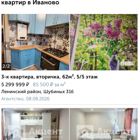
квартир в Иваново
‹
›
2
/2
3-к квартира, вторичка, 62м², 5/5 этаж
₽
₽
5 299 999
85 500
за м²
Ленинский район, Шубиных 31б
Агентство, 08.08.2026