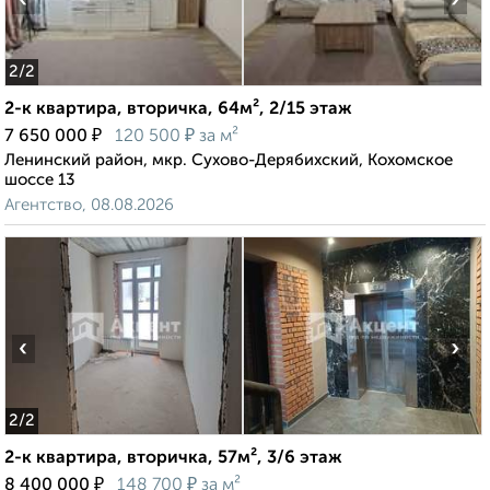
‹
›
2
/2
2-к квартира, вторичка, 64м², 2/15 этаж
₽
₽
7 650 000
120 500
за м²
Ленинский район, мкр. Сухово-Дерябихский, Кохомское
шоссе 13
Агентство, 08.08.2026
‹
›
2
/2
2-к квартира, вторичка, 57м², 3/6 этаж
₽
₽
8 400 000
148 700
за м²