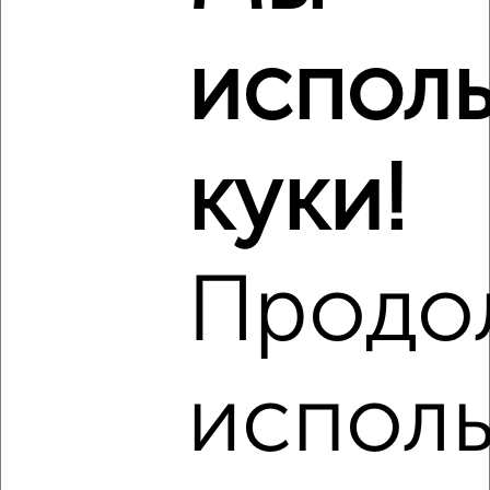
испол
‹
›
2
/2
куки!
1-к квартира, вторичка, 40м², 11/14 этаж
₽
₽
4 900 000
122 200
за м²
Советский район, Свободы 21
Агентство, 08.08.2026
Продо
исполь
‹
›
2
/2