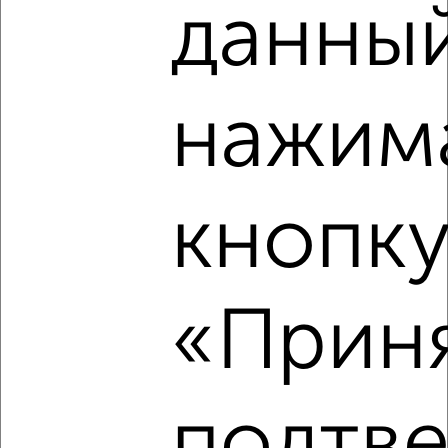
данный
2-к квартира, вторичка, 50м², 1/5 этаж
₽
₽
3 690 000
74 300
за м²
Ленинский район, Шубиных 22А
Агентство, 08.08.2026
нажим
кнопк
‹
›
2
/2
«Приня
3-к квартира, вторичка, 80м², 4/4 этаж
₽
₽
3 450 000
43 200
за м²
Советский район, Каравайковой 141
Агентство, 08.08.2026
подтв