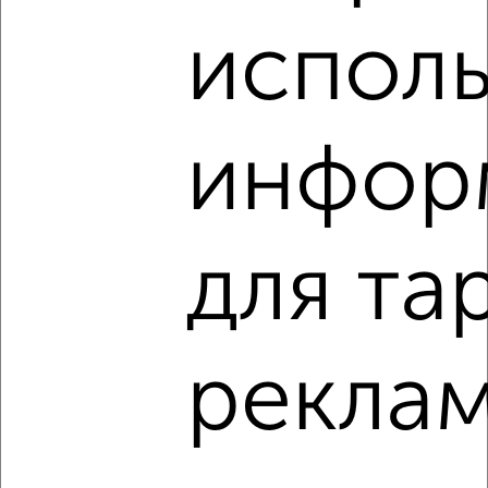
2
/2
испол
2-к квартира, вторичка, 40м², 1/5 этаж
₽
₽
3 700 000
91 600
за м²
Фрунзенский район, мкр. квартал Рабочий пос., ЖК Рабочий
посёлок, Герцена 5
инфор
Агентство, 08.08.2026
для та
‹
›
2
/2
рекла
2-к квартира, вторичка, 54м², 3/4 этаж
₽
₽
8 500 000
157 500
за м²
Октябрьский район, ЖК Европейский Стиль, 2-й Минский
переулок 4к3