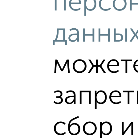
персо
данны
‹
›
2
/2
может
3-к квартира, вторичка, 60м², 4/12 этаж
₽
₽
4 950 000
82 500
за м²
Ленинский район, Лежневская 115
Агентство, 08.08.2026
запрет
сбор и
‹
›