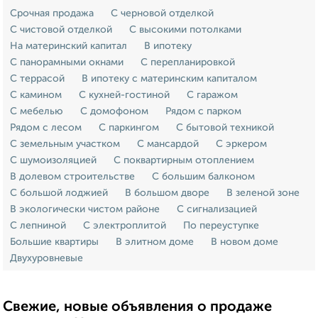
Срочная продажа
С черновой отделкой
С чистовой отделкой
С высокими потолками
На материнский капитал
В ипотеку
С панорамными окнами
С перепланировкой
С террасой
В ипотеку с материнским капиталом
С камином
С кухней-гостиной
С гаражом
С мебелью
С домофоном
Рядом с парком
Рядом с лесом
С паркингом
С бытовой техникой
С земельным участком
С мансардой
С эркером
С шумоизоляцией
С поквартирным отоплением
В долевом строительстве
С большим балконом
С большой лоджией
В большом дворе
В зеленой зоне
В экологически чистом районе
С сигнализацией
С лепниной
С электроплитой
По переуступке
Большие квартиры
В элитном доме
В новом доме
Двухуровневые
Свежие, новые объявления о продаже