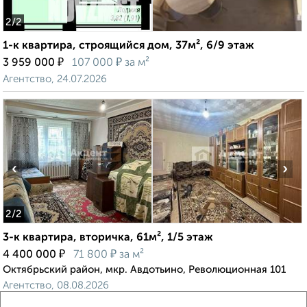
2
/2
1-к квартира, строящийся дом, 37м², 6/9 этаж
₽
₽
3 959 000
107 000
за м²
Агентство, 24.07.2026
‹
›
2
/2
3-к квартира, вторичка, 61м², 1/5 этаж
₽
₽
4 400 000
71 800
за м²
Октябрьский район, мкр. Авдотьино, Революционная 101
Агентство, 08.08.2026