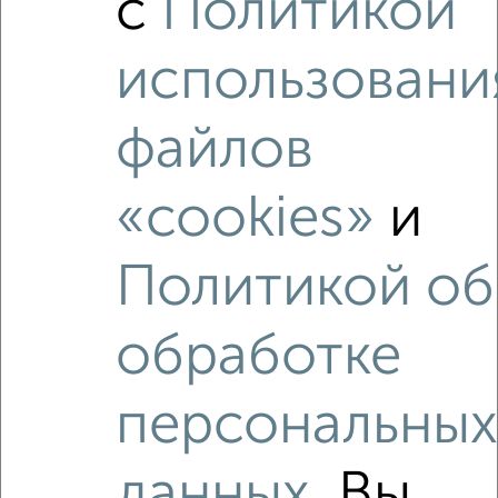
с
Политикой
использовани
‹
›
файлов
«cookies»
и
2
/2
2-к квартира, вторичка, 65м², 10/18 этаж
₽
₽
Политикой об
9 340 000
144 200
за м²
Ленинский район, мкр. Видный, микрорайон Видный 1
Агентство, 03.08.2026
обработке
персональны
1 / 1
Как купить 5‑комнатную квартиру, с индивидуальным
данных
. Вы
отоплением в Иваново на сайте Иваново-