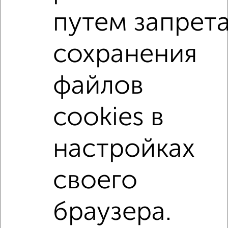
Сайт работает во многих городах России.
путем запрет
Сколько стоит купить 5‑комнатную квартиру в Иваново?
Цена недвижимости: мин. от
3959000
руб. до макс.
сохранения
19990000
руб.
Средняя цена:
9297431
руб.
файлов
Цена за м2: от
107000
руб. до
97990
руб.
cookies в
Средняя цена за м2:
103304
руб.
Площадь: от
37
м2 до
204
м2
настройках
Средняя площадь:
90
м2
своего
Однокомнатные
Двухкомнатные
Трехкомнатные
4‑комнатные
Квартиры студии
От застройщика
Без посредников
Вторичное жилье
В новостройке
В строящемся доме
В новом доме
браузера.