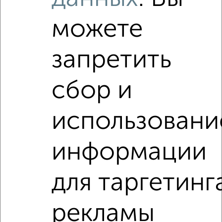
недвижимость?
Используя удобную форму поиска с множеством
можете
фильтров и сортировкой по параметрам, вы можете
подобрать для покупки 5‑комнатную квартиру, с
индивидуальным отоплением в Иваново.
запретить
Найденные предложения: 6 объявлений, можно
посмотреть в виде списка или на карте, с описанием,
сбор и
расположением, ценой и другими подробностями.
Подберите подходящую недвижимость из предложений
использовани
от собственников, риэлторов, застройщиков и агенств
недвижимости, связаться с ними можно по телефону или
написать сообщение в любом удобном для вас
информации
мессенджере, это безопасно и бесплатно.
Для покупки квартиры доступна ипотека от крупнейших
для таргетинг
банков России: СберБанк, ВТБ, Альфа-Банк,
Россельхозбанк, Совкомбанк, Т-Банк, Росбанк, Почта
Банк на сумму от 400 000 до 120 000 000 рублей сроком
рекламы
до 30 лет.