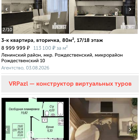
‹
›
2
/10
3-к квартира, вторичка, 80м², 17/18 этаж
₽
₽
8 999 999
113 100
за м²
Ленинский район, мкр. Рождественский, микрорайон
Рождественский 10
Агентство, 03.08.2026
VRPazl — конструктор виртуальных туров
‹
›