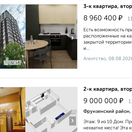
3-к квартира, втор
₽
8 960 400
1
Есть возможность пр
расположенные на каж
›
закрытой территории
и...
Агентство, 08.08.202
2-к квартира, втор
₽
9 000 000
1
Фрунзенский район, 
›
Этаж: 9 из 10 Дом: П
нехватке места! Эта 