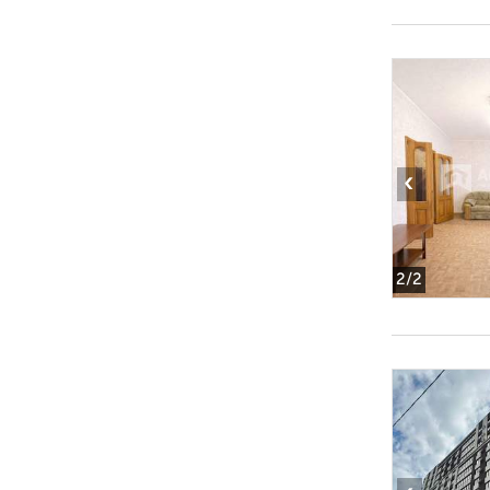
‹
2
/2