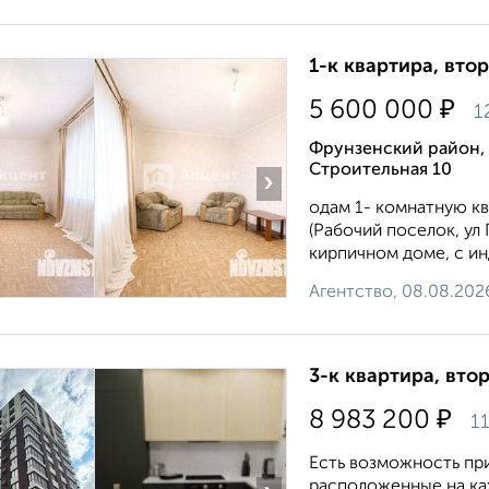
1-к квартира, втор
₽
5 600 000
1
Фрунзенский район, 
Строительная 10
›
одам 1- комнатную кв
(Рабочий поселок, ул
кирпичном доме, с ин
Агентство, 08.08.202
3-к квартира, втор
₽
8 983 200
11
Есть возможность пр
расположенные на каж