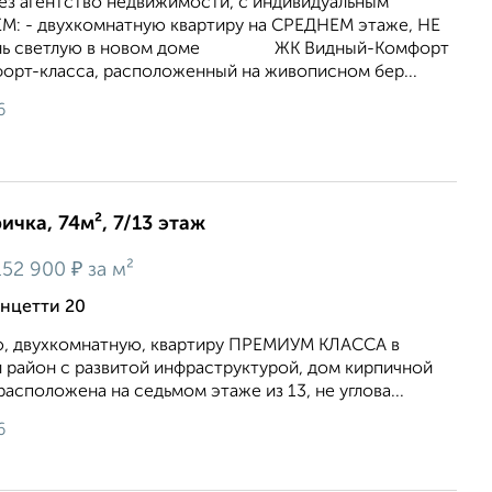
ез агентство недвижимости, с индивидуальным
М: - двухкомнатную квартиру на СРЕДНЕМ этаже, НЕ
очень светлую в новом доме ЖК Видный-Комфорт
орт-класса, расположенный на живописном бер...
6
ичка, 74м², 7/13 этаж
₽
52 900
за м²
нцетти 20
, двухкомнатную, квартиру ПРЕМИУМ КЛАССА в
район с развитой инфраструктурой, дом кирпичной
асположена на седьмом этаже из 13, не углова...
6