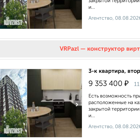
закрытой территории
и...
Агентство, 08.08.202
VRPazl — конструктор вир
3-к квартира, втор
₽
9 353 400
11
Есть возможность пр
расположенные на каж
›
закрытой территории
и...
Агентство, 08.08.202