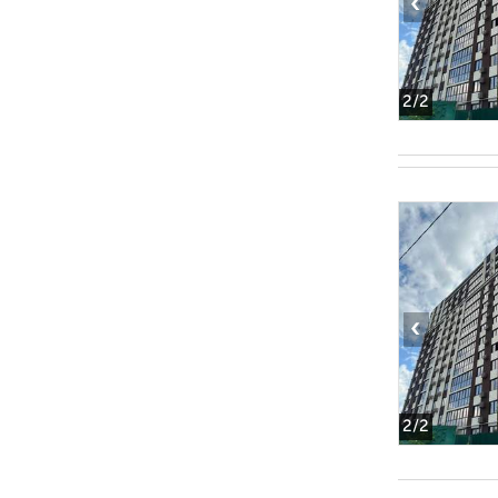
‹
2
/2
‹
2
/2