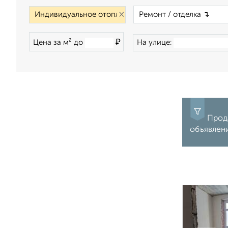
×
₽
Цена за м² до
На улице:
Прода
объявлен