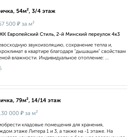
ичка, 54м², 3/4 этаж
₽
57 500
за м²
ЖК Европейский Стиль, 2-й Минский переулок 4к3
евосходную звукоизоляцию, сохранение тепла и,
кроклимат в квартире благодаря "дышащим" свойствам
емой влажности. Индивидуальное отопление: ...
6
ичка, 79м², 14/14 этаж
₽
130 000
за м²
иобрести кладовые помещения для хранения,
дом этаже Литера 1 и 3, а также на -1 этаже. На