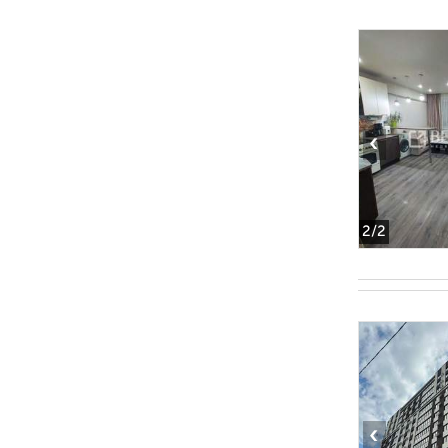
‹
2
/2
‹