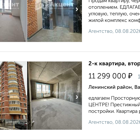
Продам квартиру, чер
отоплением. ЕДЛАГАЕ
›
угловую, теплую, 
жилой комплекс комф
Агентство, 08.08.202
2-к квартира, втор
₽
11 299 000
1
Ленинский район, Ва
›
едлагаем Просторную
ЦЕНТРЕ! Престижный 
постройки. Квартира р
Агентство, 08.08.202