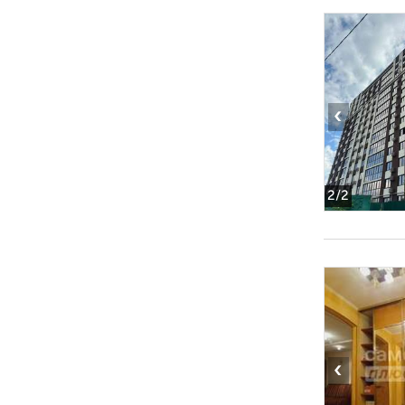
‹
2
/2
‹