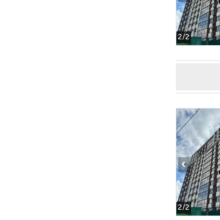
2
/2
‹
2
/2