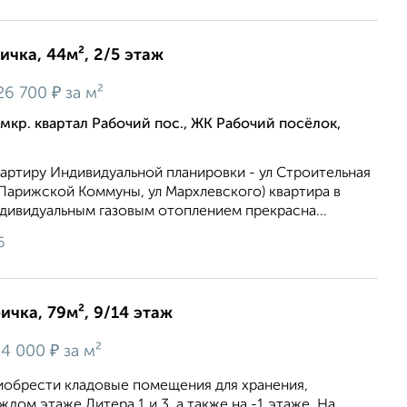
ичка, 44м², 2/5 этаж
₽
26 700
за м²
мкр. квартал Рабочий пос., ЖК Рабочий посёлок,
артиру Индивидуальной планировки - ул Строительная
 Парижской Коммуны, ул Мархлевского) квартира в
дивидуальным газовым отоплением прекрасна...
6
ичка, 79м², 9/14 этаж
₽
4 000
за м²
иобрести кладовые помещения для хранения,
дом этаже Литера 1 и 3, а также на -1 этаже. На