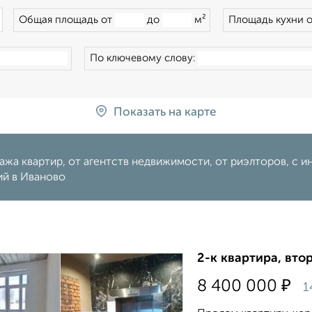
×
Общая площадь от
до
м²
Площадь кухни 
По ключевому слову:
Показать на карте
жа квартир, от агентств недвижимости, от риэлторов, с 
ий в Иваново
2-к квартира, втор
₽
8 400 000
1