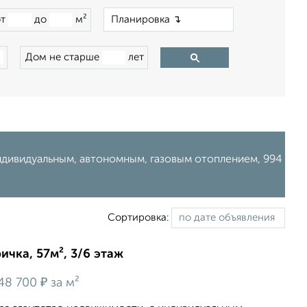
×
от
до
м²
Дом не старше
лет
индивидуальным, автономным, газовым отоплением, 994
Сортировка:
ичка, 57м², 3/6 этаж
₽
48 700
за м²