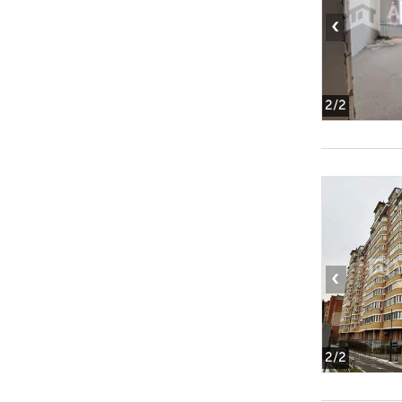
‹
2
/2
‹
2
/2