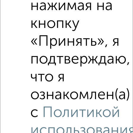
нажимая на
Средняя цена район
Это предложение
кнопку
Средняя цена по городу
«Принять», я
Похожие предложения рядом
2‑комнатные квартиры недалеко от
подтверждаю,
что я
ознакомлен(а)
с
Политикой
использовани