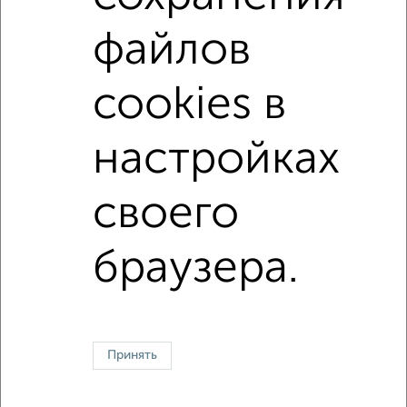
c большой кухней
с индивидуальным отоплением
файлов
Вторичное жилье
в кирпичном доме
с раздельным санузлом
площадью до 60 м²
cookies в
С панорамными окнами
С шумоизоляцией
С большой лоджией
В большом дворе
настройках
своего
Однокомнатные
Двухкомнатные
Трехкомнатные
4‑комнатные
Квартиры студии
От застройщика
Без посредников
Вторичное жилье
В новостройке
В строящемся доме
В новом доме
браузера.
Контакты
Политика конфиденциальности
Пользовательское соглашение
Иваново, улица Комсомольская 8
© 2015–2026
Сайт-доска объявлений недвижимости
О проекте
Принять
Реклама на портале
Новости
Статьи
Блог
Риэлторы
Агентства
Застройщики
Ипотечный калькулятор
Консультации по недвижимости
Разместить объявление