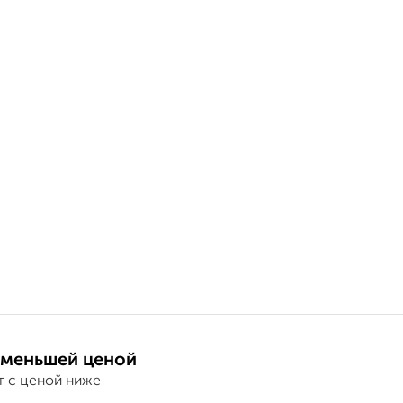
 меньшей ценой
т с ценой ниже