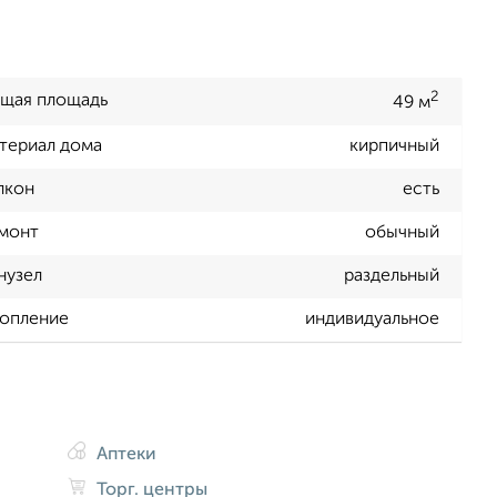
2
щая площадь
49 м
териал дома
кирпичный
лкон
есть
монт
обычный
нузел
раздельный
опление
индивидуальное
Аптеки
Торг. центры