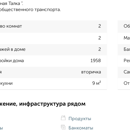
ная Талка ".
общественного транспорта.
во комнат
2
Об
2
Ма
ажей в доме
2
Ба
ройки дома
1958
Ре
я
вторичка
Са
кухни
9 м²
От
жение, инфраструктура рядом
Продукты
ды
Банкоматы