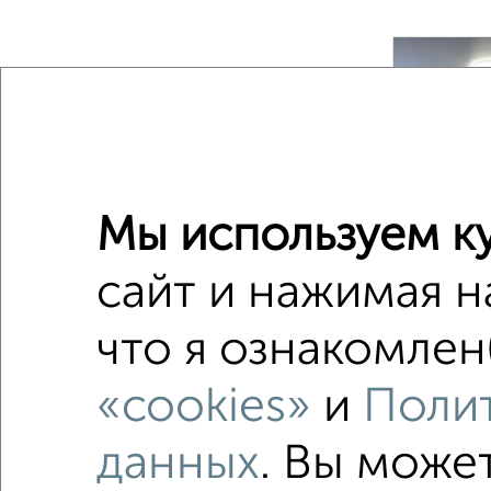
‹
Мы используем ку
2
/2
сайт и нажимая н
что я ознакомлен
2-к квар
Поиск по с
«cookies»
и
Полит
не перв
данных
. Вы може
Вторичн