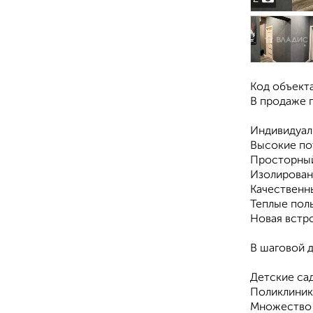
Код объекта
В продаже п
Индивидуал
Высокие по
Просторный
Изолирован
Качественны
Теплые пол
Новая встро
В шаговой 
Детские сад
Поликлиник
Множество 