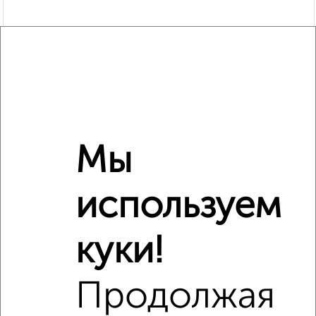
Мы
используем
Рядом, с меньшей ценой
куки!
Недалеко от Лежневская 98 с ценой ниже
Продолжая