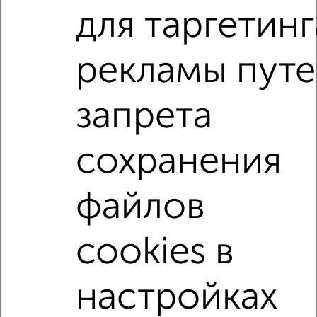
для таргетинг
2
/2
1-к квартира, вторичка, 42м², 9/15 этаж
рекламы пут
₽
₽
5 250 000
125 000
за м²
Фрунзенский район, ЖК Победа, переулок Белинского 6
Агентство, 07.08.2026
запрета
1-к квартиры
сохранения
Поиск по схожим параметрам:
Фрунзенский район
на улице Лежневская
файлов
не первый этаж
не последний этаж
с балконом
cookies в
с центральным отоплением
в строящихся домах
в новостройках
в панельном доме
настройках
с раздельным санузлом
площадью до 60 м²