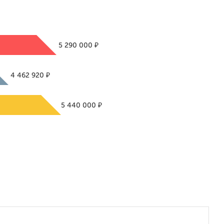
₽
5 290 000
₽
4 462 920
₽
5 440 000