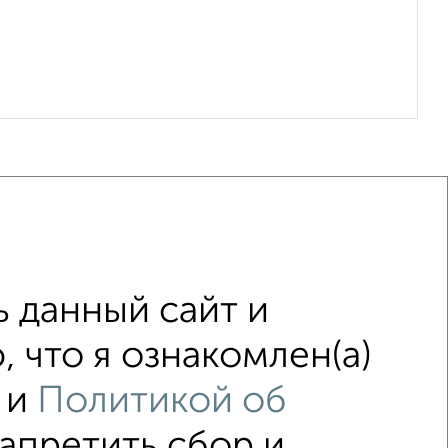
 данный сайт и
оме
с балконом
 что я ознакомлен(а)
остройках
в панельном доме
и
Политикой об
ью до 50 м²
запретить сбор и