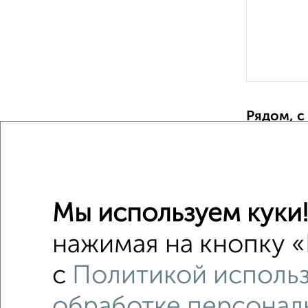
Рядом, с
Недалеко о
1‑комна
Поиск по с
Мы используем куки
на перв
нажимая на кнопку «
с центр
с
Политикой использ
с разде
обработке персонал