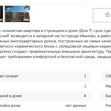
-комнатная квартира в строящемся доме (Дом 7), срок сдачи:
ский" возводится в западной части города Иваново, в райо
жных многоквартирных домов, построенных из самых качес
атного керамического блока с облицовкой лицевым керам
ирпича создают привлекательную внешнюю архитектуру. 
уют требованиям комфортной и безопасной среды, ландш
во комнат
1
Об
1
Ма
ажей в доме
4
Ба
ройки дома
нет данных
Ре