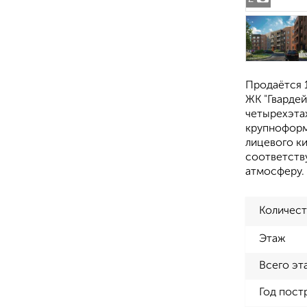
Продаётся 1
ЖК "Гвардей
четырехэта
крупноформ
лицевого к
соответств
атмосферу.
Количест
Этаж
Всего эт
Год пост