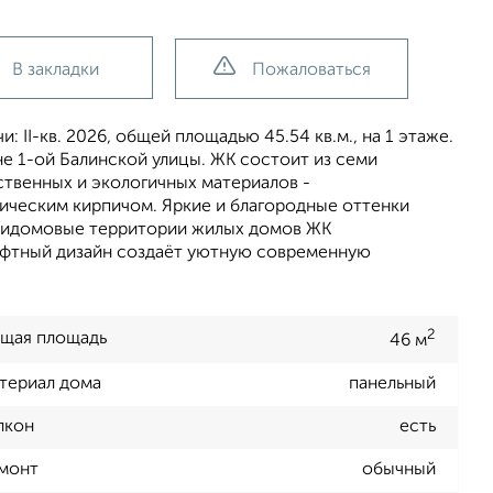
В закладки
Пожаловаться
 II-кв. 2026, общей площадью 45.54 кв.м., на 1 этаже.
не 1-ой Балинской улицы. ЖК состоит из семи
твенных и экологичных материалов -
ическим кирпичом. Яркие и благородные оттенки
Придомовые территории жилых домов ЖК
афтный дизайн создаёт уютную современную
2
щая площадь
46 м
териал дома
панельный
лкон
есть
монт
обычный