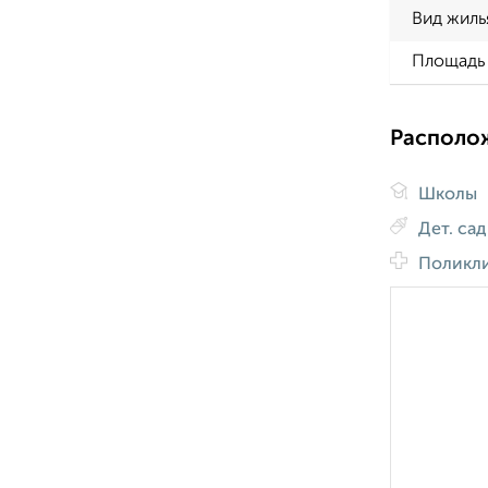
Вид жиль
Площадь 
Располо
Школы
Дет. са
Поликл