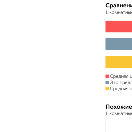
Сравнени
1‑комнатны
Средняя ц
Это пред
Средняя ц
Похожие
1‑комнатны