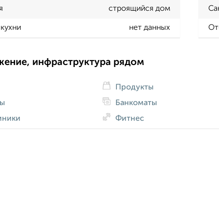
я
строящийся дом
Са
кухни
нет данных
От
жение, инфраструктура рядом
Продукты
ды
Банкоматы
иники
Фитнес