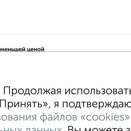
 меньшей ценой
т с ценой ниже
тные квартиры
хожим параметрам:
!
Продолжая использовать
ом этаже
не последний этаж
в малоэтажном д
Принять», я подтверждаю,
альным отоплением
в строящихся домах
в нов
ования файлов «cookies»
льным санузлом
Цена до 4 500 000 руб.
площад
ьных данных
. Вы можете 