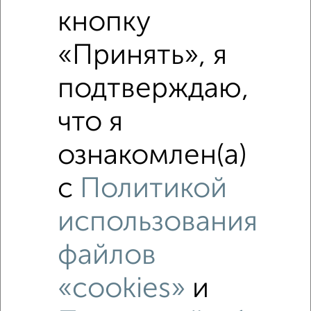
кнопку
Похожие предложения рядом
2‑комнатные квартиры недалеко от
«Принять», я
подтверждаю,
что я
ознакомлен(а)
с
Политикой
использования
файлов
«cookies»
и