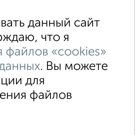
6
вать данный сайт
рждаю, что я
 файлов «cookies»
ме
с балконом
 данных
. Вы можете
остройках
в кирпичном доме
ции для
нения файлов
ка
Без посредников
Вторичное жилье
© 2015–2026
Сайт-доска объявлений недвижимости