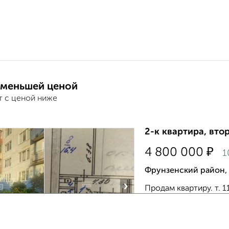
 меньшей ценой
т с ценой ниже
2-к квартира, втор
₽
4 800 000
1
Фрунзенский район, 
›
Продам квартиру. т.
комнaтную кваpтиру -
-кoмнaты изолирoвaнн
сов...