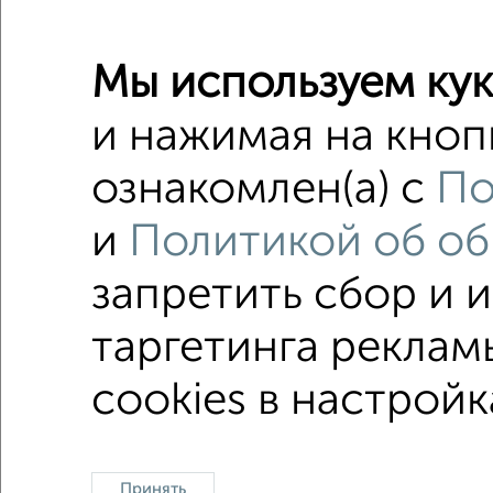
2
/2
Мы используем кук
2-к квар
и нажимая на кноп
Поиск по с
ознакомлен(а) с
По
не перв
и
Политикой об об
с центр
запретить сбор и 
с разде
таргетинга реклам
Однокомнатные
Двухкомнатные
Трехкомна
cookies в настройк
Принять
Контакты
Политика конфиденциальности
Пользов