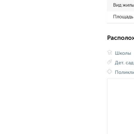
Вид жиль
Площадь 
Располо
Школы
Дет. са
Поликл