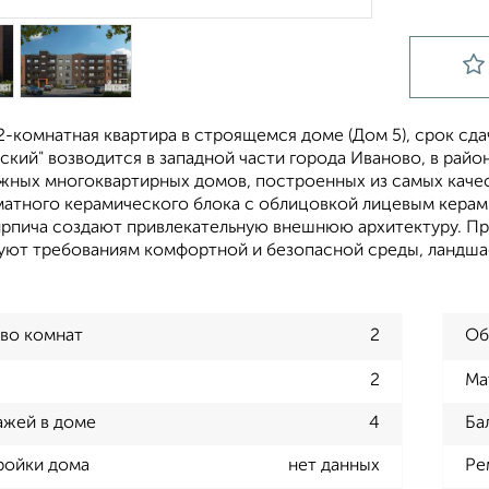
-комнатная квартира в строящемся доме (Дом 5), срок сдачи:
ский" возводится в западной части города Иваново, в райо
жных многоквартирных домов, построенных из самых качес
атного керамического блока с облицовкой лицевым керам
ирпича создают привлекательную внешнюю архитектуру. 
уют требованиям комфортной и безопасной среды, ландш
во комнат
2
Об
2
Ма
ажей в доме
4
Ба
ройки дома
нет данных
Ре