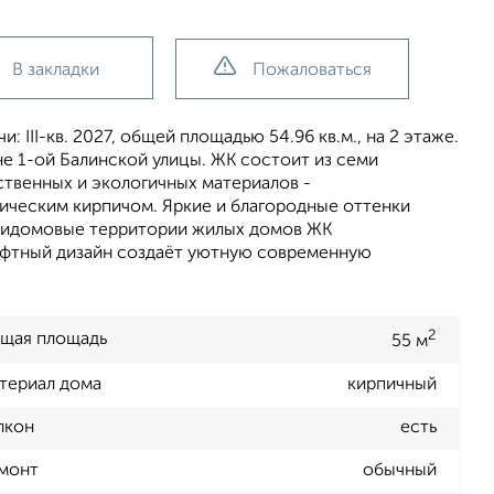
В закладки
Пожаловаться
 III-кв. 2027, общей площадью 54.96 кв.м., на 2 этаже.
не 1-ой Балинской улицы. ЖК состоит из семи
твенных и экологичных материалов -
ическим кирпичом. Яркие и благородные оттенки
Придомовые территории жилых домов ЖК
афтный дизайн создаёт уютную современную
2
щая площадь
55 м
териал дома
кирпичный
лкон
есть
монт
обычный