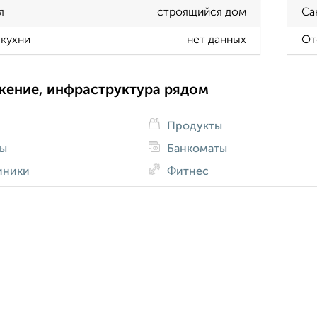
я
строящийся дом
Са
кухни
нет данных
От
жение, инфраструктура рядом
Продукты
ды
Банкоматы
иники
Фитнес