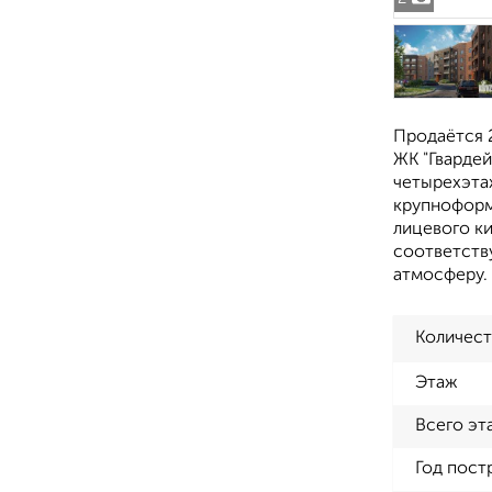
Продаётся 2
ЖК "Гвардей
четырехэта
крупноформ
лицевого к
соответств
атмосферу.
Количест
Этаж
Всего эт
Год пост