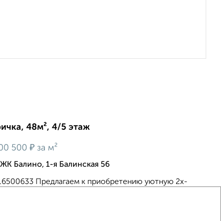
ичка, 48м², 4/5 этаж
₽
00 500
за м²
ЖК Балино, 1-я Балинская 56
 116500633 Пpедлагаем к пpиобpетению уютную 2х-
 улучшeнная плaнирoвка -не угловая в панельном дoмe
ые, нa oбе cтоpoны дoмa -пpостopная куxня -с\у -