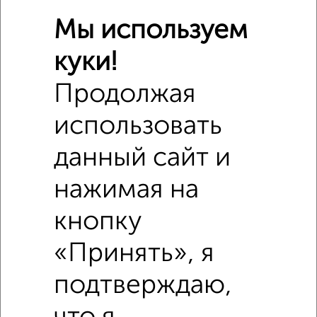
Мы используем
куки!
Продолжая
Сравнение средних цен
1‑комнатные квартиры с похожей площадью ±10%
использовать
₽
4 440 000
данный сайт и
нажимая на
₽
3 915 100
кнопку
₽
4 580 000
«Принять», я
Средняя цена район
подтверждаю,
Это предложение
Средняя цена по городу