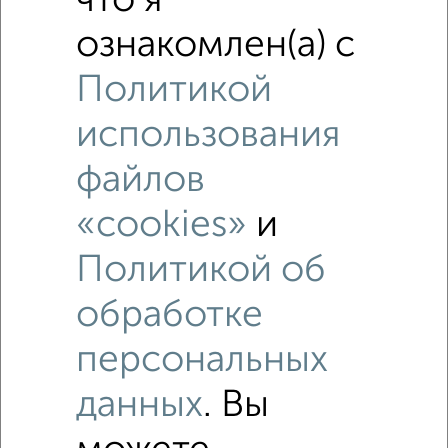
что я
Похожие предложения рядом
ознакомлен(а) с
1‑комнатные квартиры недалеко от
Политикой
использования
файлов
«cookies»
и
Политикой об
обработке
персональных
данных
. Вы