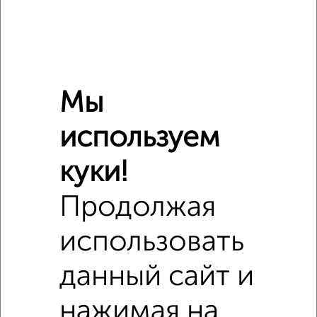
Мы
Сравнение средних цен
1‑комнатные квартиры с похожей площадью ±10%
используем
₽
3 300 000
куки!
₽
3 123 750
Продолжая
использовать
₽
3 280 000
данный сайт и
Средняя цена район
Это предложение
Средняя цена по городу
нажимая на