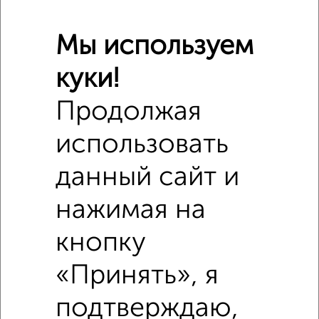
₽
6 040 000
Мы используем
₽
7 237 730
куки!
₽
6 250 000
Продолжая
Средняя цена район
использовать
Это предложение
Средняя цена по городу
данный сайт и
нажимая на
Похожие предложения рядом
2‑комнатные квартиры недалеко от
кнопку
«Принять», я
подтверждаю,