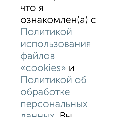
что я
ознакомлен(а) с
Политикой
использования
файлов
«cookies»
и
Политикой об
Рядом, с меньшей ценой
Недалеко от с ценой ниже
обработке
персональных
данных
. Вы