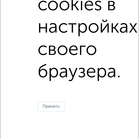
cookies в
с центральным отоплением
в строящихся домах
в новостройках
в панельном доме
настройках
с раздельным санузлом
С панорамными окнами
Большие квартиры
своего
Однокомнатные
Двухкомнатные
Трехкомнатные
4‑комнатные
браузера.
Квартиры студии
От застройщика
Без посредников
Вторичное жилье
В новостройке
В строящемся доме
В новом доме
Контакты
Политика конфиденциальности
Пользовательское соглашение
Иваново, улица Комсомольская 8
© 2015–2026
Сайт-доска объявлений недвижимости
О проекте
Принять
Реклама на портале
Новости
Статьи
Блог
Риэлторы
Агентства
Застройщики
Ипотечный калькулятор
Консультации по недвижимости
Разместить объявление
Скачать приложение
Соцсети (vk.com | t.me | dzen.ru)