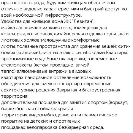
проспектов города, будущим жильцам обеспечены
отличные видовые характеристики и быстрый доступ ко
всей необходимой инфраструктуре.
Удобства для жильцов дома ЖК "Левитан":
мойка лап домашних животных;помещения для
консьержа;колясочная;дизайнерская отделка подъезда и
лифтовых холлов;малошумные комфортные
лифты;полезные пространства для хранения вещей: сити-
боксы (кладовые);лифт на этаж с ситибоксами.Квартиры:
эргономичные и удобные планировки;современные
стеклопакеты (летом прохладно, зимой
тепло);аллюминевые витражи в видовых
квартирах;панорамное остекление;возможность
объединения для смежных квартир;современные
архитектурные решения.Закрытая и благоустроенная
территория:
дополнительная площадка для занятия спортом (воркаут,
баскетбольная стойка);закрытая
территория;видеонаблюдение;антитравматическое
покрытие на детских и спортивных
площадках;велопарковка;безбарьерная среда.