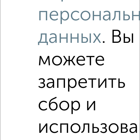
Агентство, 04.08.2026
персональ
данных
. Вы
‹
›
можете
2
/2
запретить
3-к квартира, строящийся дом, 78м², 14/14 этаж
₽
₽
13 790 000
176 100
за м²
Октябрьский район, проспект Ленина 55В
сбор и
Агентство, 03.08.2026
VRPazl — конструктор виртуальных туров
использова