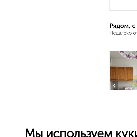
Рядом, с
Недалеко о
‹
2
/10
Мы используем кук