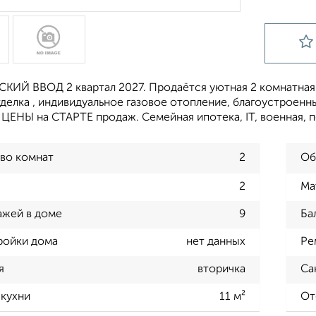
КИЙ ВВОД 2 квартал 2027. Продаётся уютная 2 комнaтная
тделка , индивидуальное газовое отопление, благоустроен
ЕНЫ на СТАРТЕ продаж. Семейная ипотека, IT, военная, 
во комнат
2
Об
2
Ма
ажей в доме
9
Ба
ройки дома
нет данных
Ре
я
вторичка
Са
кухни
11 м²
От