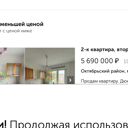
 меньшей ценой
т с ценой ниже
2-к квартира, втор
₽
5 690 000
1
Октябрьский район, 
›
Продам квартиру. Дюк
панельного дома. Квар
застеклённая лоджия. 
Агентство, 03.08.202
и!
Продолжая использова