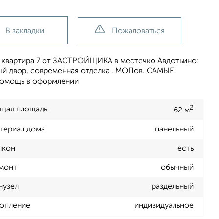
В закладки
Пожаловаться
 квартира 7 от ЗАСТРОЙЩИКА в местечко Авдотьино:
ный двор, современная отделка . МОПов. САМЫЕ
помощь в оформлении
2
щая площадь
62 м
териал дома
панельный
лкон
есть
монт
обычный
нузел
раздельный
опление
индивидуальное