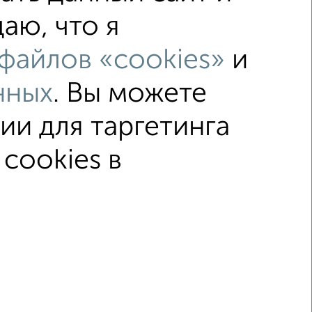
аю, что я
файлов «cookies»
и
c большой кухней
нных
. Вы можете
нельном доме
с раздельным санузлом
ии для таргетинга
cookies в
ка
Без посредников
Вторичное жилье
© 2015–2026
Сайт-доска объявлений недвижимости
Застройщики
Ипотечный калькулятор
.me | dzen.ru)