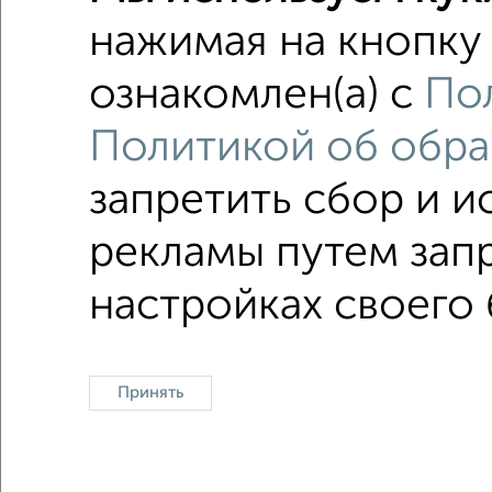
2-к квар
нажимая на кнопку 
Поиск по с
ознакомлен(а) с
По
не перв
Политикой об обра
с индив
площадь
запретить сбор и 
рекламы путем запр
Однокомнатные
Двухкомнатные
Трехкомна
настройках своего 
Принять
Контакты
Политика конфиденциальности
Пользов
О проекте
Реклама на портале
Новос
Консультации по недвижимости
Разме