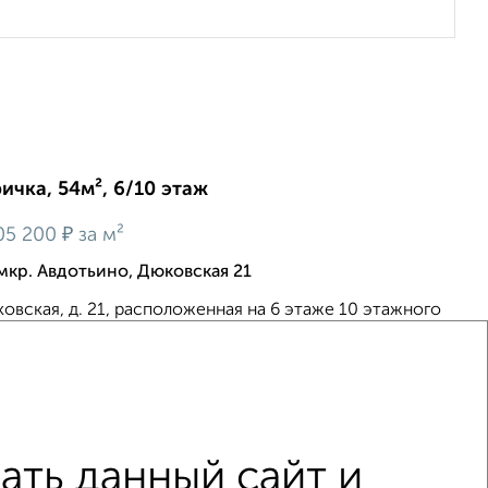
ичка, 54м², 6/10 этаж
₽
05 200
за м²
мкр. Авдотьино, Дюковская 21
овская, д. 21, расположенная на 6 этаже 10 этажного
тира в хорошем состоянии, светлая, не угловая, есть
Год постройки дома 1995г. Общая площадь 54,1 м.кв....
6
ть данный сайт и