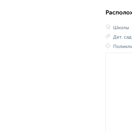
Располо
Школы
Дет. са
Поликл