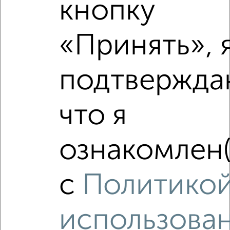
кнопку
«Принять», 
подтвержда
что я
ознакомлен(
с
Политико
Рядом, с меньшей ценой
Недалеко от Жугина 7 с ценой ниже
использова