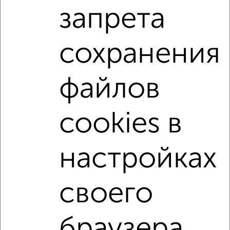
запрета
2-к квартиры
Поиск по схожим параметрам:
сохранения
Фрунзенский район
на улице Жугина
на первом этаже
не последний этаж
файлов
в малоэтажном доме
с балконом
с центральным отоплением
Вторичное жилье
cookies в
в кирпичном доме
с раздельным санузлом
Цена до 3 500 000 руб.
площадью до 40 м²
настройках
В ипотеку
своего
Однокомнатные
Двухкомнатные
Трехкомнатные
4‑комнатные
Квартиры студии
От застройщика
Без посредников
Вторичное жилье
браузера.
В новостройке
В строящемся доме
В новом доме