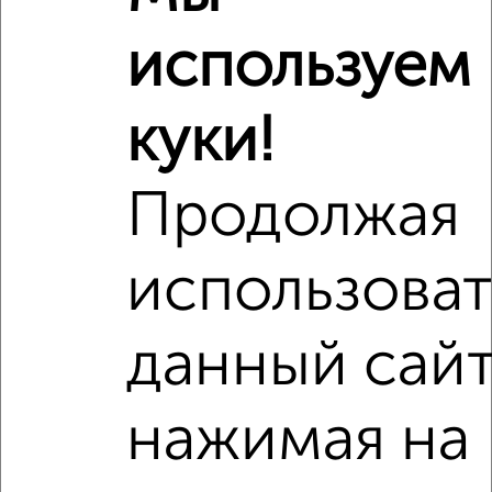
Сравнение средних цен
используем
2‑комнатные квартиры с похожей площадью ±10%
₽
3 320 000
куки!
₽
3 150 000
Продолжая
₽
3 220 000
использоват
Средняя цена район
Это предложение
данный сайт
Средняя цена по городу
Похожие предложения рядом
нажимая на
2‑комнатные квартиры недалеко от Жугина 7