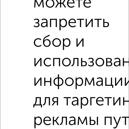
можете
2
/2
2-к квартира, вторичка, 31м², 2/3 этаж
запретить
₽
₽
2 999 000
96 500
за м²
Фрунзенский район, Жугина 12
Агентство, 07.08.2026
сбор и
использова
‹
›
информаци
2
/2
для таргети
2-к квартира, вторичка, 43м², 1/5 этаж
₽
₽
3 100 000
72 100
за м²
рекламы пу
Фрунзенский район, Ташкентская 65
Агентство, 07.08.2026