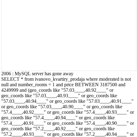
2006 : MySQL server has gone away
SELECT * from ivanovo_kvartiry_prodaja where moderated is not
null and number_rooms = 1 and price BETWEEN 3187500 and
4249999 and (geo_coords like "57.03____,40.92____" or
geo_coords like "57.03____,40.93____" or geo_coords like
"57.03____,40.94____" or geo_coords like "57.03____,40.91____"
or geo_coords like "57.03____,40.90____" or geo_coords like
"57.4____,40.92____" or geo_coords like "57.4____,40.93____" or
geo_coords like "57.4____,40.94____" or geo_coords like
"57.4____,40.91____" or geo_coords like "57.4____,40.90____" or
geo_coords like "57.2____,40.92____" or geo_coords like
"57.2____,40.93____" or geo_coords like "57.2____,40.94____" or