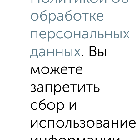
обработке
персональных
‹
›
данных
. Вы
2
/2
можете
2-к квартира, вторичка, 55м², 16/17 этаж
₽
₽
6 590 000
119 000
за м²
запретить
Агентство, 07.08.2026
сбор и
использование
‹
›