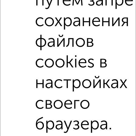
путем запре
1-к квартиры
Поиск по схожим параметрам:
сохранения
Фрунзенский район
жилой комплекс Вознесенский
на улице Плеханова
не первый этаж
с балконом
файлов
c большой кухней
с центральным отоплением
в строящихся домах
в новостройках
cookies в
в кирпичном доме
с раздельным санузлом
площадью до 60 м²
С высокими потолками
настройках
В большом дворе
своего
Однокомнатные
Двухкомнатные
Трехкомнатные
4‑комнатные
Квартиры студии
От застройщика
Без посредников
Вторичное жилье
браузера.
В новостройке
В строящемся доме
В новом доме