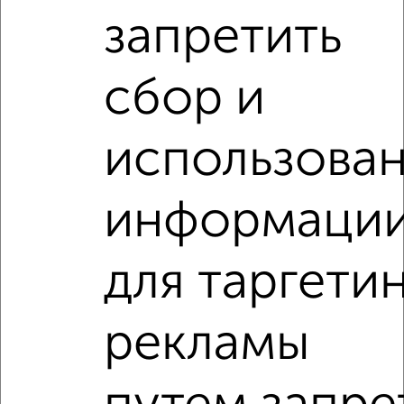
Агентство, 07.08.2026
запретить
VRPazl — конструктор виртуальных туров
сбор и
использова
‹
›
информаци
2
/2
для таргети
1-к квартира, вторичка, 42м², 11/15 этаж
₽
₽
5 250 000
124 900
за м²
Фрунзенский район, ЖК Победа, переулок Белинского 6
рекламы
Агентство, 07.08.2026