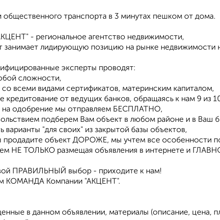
и общественного транспорта в 3 минутах пешком от дома.
АКЦЕНТ" - региональное агентство недвижимости,
ет занимает лидирующую позицию на рынке недвижимости 
ифицированные эксперты проводят:
любой сложности,
м со всеми видами сертификатов, материнским капиталом,
ое кредитование от ведущих банков, обращаясь к нам 9 из
ки на одобрение мы отправляем БЕСПЛАТНО,
овольствием подберем Вам объект в любом районе и в Ваш 
ть варианты "для своих" из закрытой базы объектов,
Вы продадите объект ДОРОЖЕ, мы учтем все особенности п
аем НЕ ТОЛЬКО размещая объявления в интернете и ГЛАВНОЕ
вой ПРАВИЛЬНЫЙ выбор - приходите к нам!
м КОМАНДА Компании "АКЦЕНТ".
енные в данном объявлении, материалы (описание, цена, 