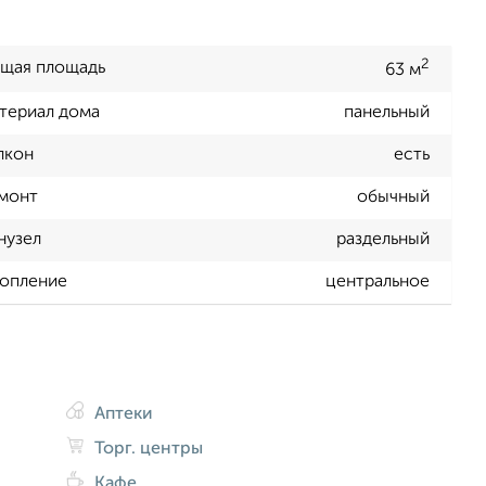
2
щая площадь
63 м
териал дома
панельный
лкон
есть
монт
обычный
нузел
раздельный
опление
центральное
Аптеки
Торг. центры
Кафе