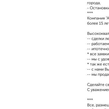
города,
- Остановк
***
Компания "
более 15 л
Высококвал
-- сделки 
-- работае
-- ипотечн
* все заяв
-- мы с уд
* так же ес
-- с нами 
-- мы прод
Сделайте с
С уважение
***
Все, размещ