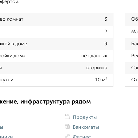
офертой.
во комнат
3
Об
2
Ма
ажей в доме
9
Ба
ройки дома
нет данных
Ре
я
вторичка
Са
кухни
10 м²
От
жение, инфраструктура рядом
Продукты
ды
Банкоматы
иники
Фитнес