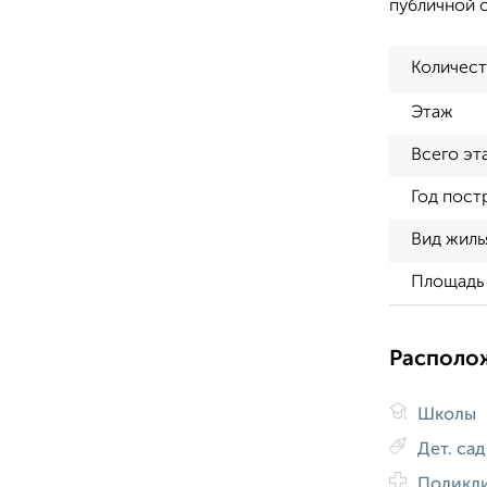
публичной 
Количест
Этаж
Всего эт
Год пост
Вид жиль
Площадь 
Располо
Школы
Дет. са
Поликл