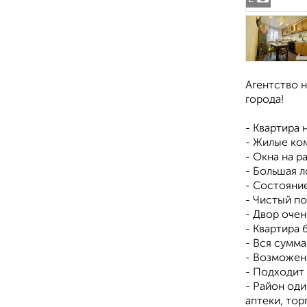
Агентство 
города!
- Квартира 
- Жилые ком
- Окна на р
- Большая л
- Состояние
- Чистый п
- Двор оче
- Квартира 
- Вся сумма
- Возможен
- Подходит 
- Район оди
аптеки, тор