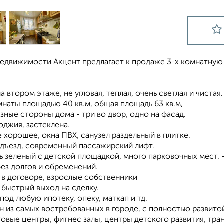
недвижимости Акцент предлагает к продаже 3-х комнатную 
на втором этаже, не угловая, теплая, очень светлая и чистая.
наты площадью 40 кв.м, общая площадь 63 кв.м,
азные стороны дома - три во двор, одно на фасад.
оджия, застеклена.
 хорошее, окна ПВХ, санузел раздельный в плитке.
одъезд, современный пассажирский лифт.
нь зеленый с детской площадкой, много парковочных мест.
без долгов и обременений.
 в договоре, взрослые собственники
 быстрый выход на сделку.
под любую ипотеку, опеку, маткап и тд.
н из самых востребованных в городе, с полностью развито
говые центры, фитнес залы, центры детского развития, тр