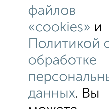
файлов
«cookies»
и
Политикой 
обработке
Рядом, с меньшей ценой
Недалеко от с ценой ниже
персональн
данных
. Вы
‹
›