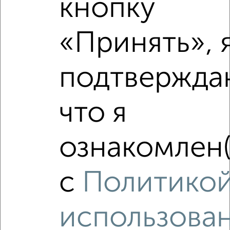
кнопку
₽
8 400 000
«Принять», 
₽
6 250 000
Средняя цена район
подтвержда
Это предложение
Средняя цена по городу
что я
Похожие предложения рядом
2‑комнатные квартиры недалеко от
ознакомлен(
с
Политико
использова