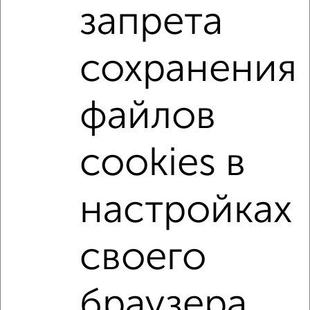
2-к квартиры
запрета
Поиск по схожим параметрам:
не первый этаж
не последний этаж
с балконом
сохранения
c большой кухней
с индивидуальным отоплением
Вторичное жилье
в кирпичном доме
файлов
с раздельным санузлом
площадью до 60 м²
На материнский капитал
В ипотеку
cookies в
В ипотеку с материнским капиталом
С большой лоджией
В большом дворе
настройках
В экологически чистом районе
своего
Однокомнатные
Двухкомнатные
Трехкомнатные
4‑комнатные
Квартиры студии
От застройщика
Без посредников
Вторичное жилье
браузера.
В новостройке
В строящемся доме
В новом доме