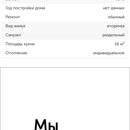
Год постройки дома
нет данных
Ремонт
обычный
Вид жилья
вторичка
Санузел
раздельный
Площадь кухни
16 м²
Отопление
индивидуальное
Расположение, инфраструктура рядом
Школы
Продукты
Аптеки
Дет. сады
Банкоматы
Торг. центры
Поликлиники
Фитнес
Кафе
Мы