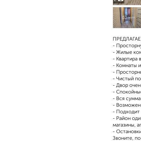
ПРЕДЛАГАЕ
- Просторну
- Жилые ком
- Квартира
- Комнаты 
- Просторн
- Чистый п
- Двор очен
- Спокойны
- Вся сумма
- Возможен
- Подходит 
- Район оди
магазины, а
- Остановк
Звоните, по