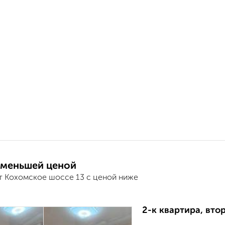
 меньшей ценой
т Кохомское шоссе 13 с ценой ниже
2-к квартира, втор