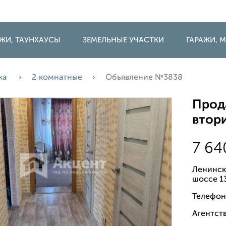
ДЖИ, ТАУНХАУСЫ
ЗЕМЕЛЬНЫЕ УЧАСТКИ
ГАРАЖИ,
жа
2‑комнатные
Объявление №3838
Прода
втори
7 6
Ленинск
шоссе 1
Телефон
Агентств