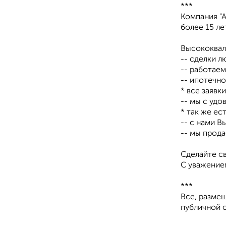
***
Компания "
более 15 л
Высококвал
-- сделки 
-- работае
-- ипотечн
* все заяв
-- мы с уд
* так же ес
-- с нами 
-- мы прод
Сделайте с
С уважение
***
Все, размещ
публичной 