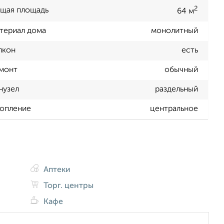
2
щая площадь
64 м
териал дома
монолитный
лкон
есть
монт
обычный
нузел
раздельный
опление
центральное
Аптеки
Торг. центры
Кафе