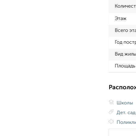
Количест
Этаж
Всего эт
Год пост
Вид жиль
Площадь 
Располо
Школы
Дет. са
Поликл