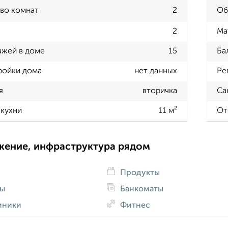
во комнат
2
Об
2
Ма
ажей в доме
15
Ба
ройки дома
нет данных
Ре
я
вторичка
Са
кухни
11 м²
От
жение, инфраструктура рядом
Продукты
ды
Банкоматы
иники
Фитнес