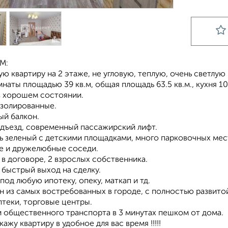
М:
ю квартиру на 2 этаже, не угловую, теплую, очень светлую 
наты площадью 39 кв.м, общая площадь 63.5 кв.м., кухня 10
 в хорошем состоянии.
изолированные.
ый балкон.
одъезд, современный пассажирский лифт.
ь зеленый с детскими площадками, много парковочных мес
е и дружелюбные соседи.
 в договоре, 2 взрослых собственника.
 быстрый выход на сделку.
под любую ипотеку, опеку, маткап и тд.
н из самых востребованных в городе, с полностью развито
птеки, торговые центры.
и общественного транспорта в 3 минутах пешком от дома.
кажу квартиру в удобное для вас время !!!!!