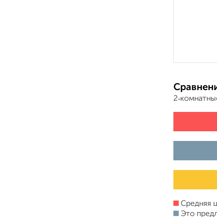
Сравнени
2‑комнатны
Средняя ц
Это пред