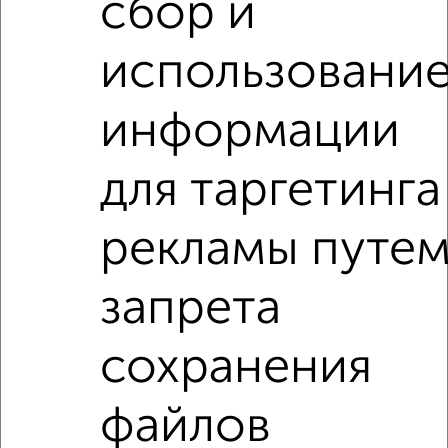
сбор и
Рядом, с меньшей ценой
использовани
Недалеко от Революционная 101 с ценой ниже
информации
3‑комнатные квартиры
для таргетинга
Поиск по схожим параметрам:
Октябрьский район
микрорайон Авдотьино
рекламы путе
на улице Революционная
на первом этаже
запрета
не последний этаж
в малоэтажном доме
с балконом
с центральным отоплением
сохранения
Вторичное жилье
в панельном доме
с раздельным санузлом
Цена до 4 500 000 руб.
файлов
площадью до 70 м²
На материнский капитал