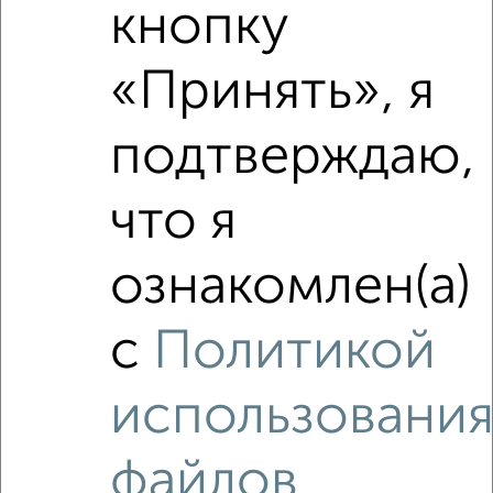
кнопку
«Принять», я
подтверждаю,
Сравнение средних цен
3‑комнатные квартиры с похожей площадью ±10%
что я
₽
5 770 000
ознакомлен(а)
₽
4 500 000
с
Политикой
₽
6 070 000
использовани
Средняя цена район
Это предложение
файлов
Средняя цена по городу