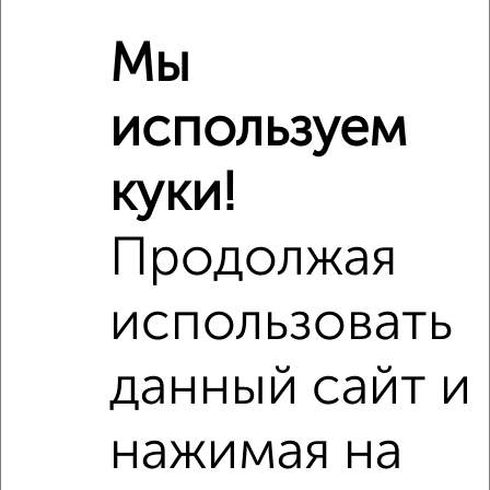
Отопление
центральное
Мы
Расположение, инфраструктура рядом
используем
Школы
Продукты
Аптеки
Дет. сады
Банкоматы
Торг. центры
куки!
Поликлиники
Фитнес
Кафе
Продолжая
использовать
данный сайт и
нажимая на