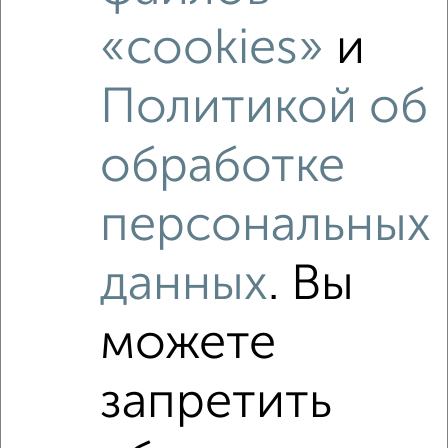
«cookies»
и
Похожие предложения рядом
3‑комнатные квартиры недалеко от Революционная 101
Политикой об
обработке
персональных
данных
. Вы
можете
запретить