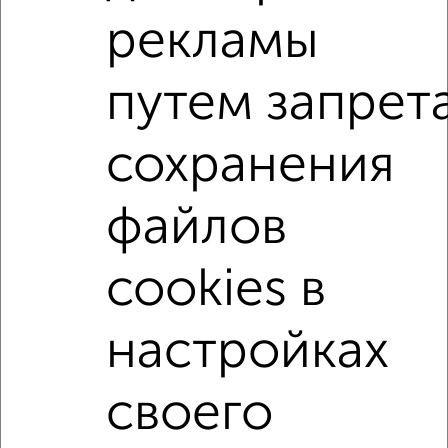
₽
₽
5 000 000
127 600
за м²
рекламы
Ленинский район, проспект Строителей 68а
Агентство, 07.08.2026
путем запрет
1-к квартиры
сохранения
Поиск по схожим параметрам:
не первый этаж
не последний этаж
с балконом
файлов
c большой кухней
с центральным отоплением
в строящихся домах
в новостройках
cookies в
в кирпичном доме
с раздельным санузлом
настройках
площадью до 50 м²
своего
Однокомнатные
Двухкомнатные
Трехкомнатные
4‑комнатные
Квартиры студии
От застройщика
Без посредников
Вторичное жилье