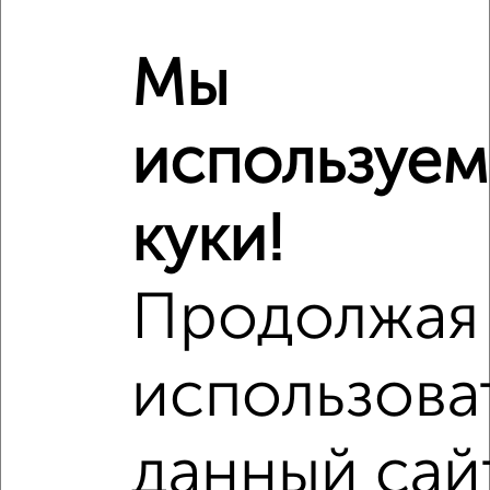
Мы
используем
куки!
Продолжая
Рядом, с меньшей ценой
использова
Недалеко от Володарского 43 с ценой ниже
данный сай