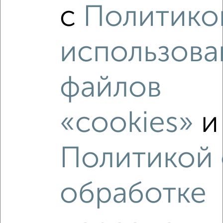
2-к квартира, вторичка, 41м², 1/3 этаж
с
Политико
₽
₽
3 300 000
81 300
за м²
Фрунзенский район, Юношеская 11
Агентство, 08.08.2026
использова
файлов
‹
›
«cookies»
и
2
/10
Политикой 
2-к квартира, вторичка, 36м², 4/4 этаж
₽
₽
3 950 000
109 500
за м²
Фрунзенский район, Палехская 13
обработке
Агентство, 08.08.2026