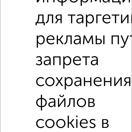
для таргети
2
/2
2-к квартира, вторичка, 45м², 5/5 этаж
рекламы пу
₽
₽
3 600 000
79 500
за м²
Фрунзенский район, Богдана Хмельницкого 54
Агентство, 08.08.2026
запрета
2-к квартиры
сохранения
Поиск по схожим параметрам:
Фрунзенский район
на улице Володарского
файлов
с хорошим ремонтом
не первый этаж
не последний этаж
с балконом
cookies в
с центральным отоплением
Вторичное жилье
в панельном доме
с раздельным санузлом