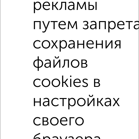
рекламы
до 30 лет.
Сайт работает во многих городах России.
путем запрет
Сколько стоит купить квартиру в Иваново?
Цена недвижимости: мин. от
4050000
руб. до макс.
сохранения
18579000
руб.
Средняя цена:
6148381
руб.
файлов
Цена за м2: от
106578
руб. до
168900
руб.
cookies в
Средняя цена за м2:
120556
руб.
Площадь: от
38
м2 до
110
м2
настройках
Средняя площадь:
51
м2
своего
Однокомнатные
Двухкомнатные
Трехкомнатные
4‑комнатные
Квартиры студии
От застройщика
Без посредников
Вторичное жилье
В новостройке
В строящемся доме
В новом доме