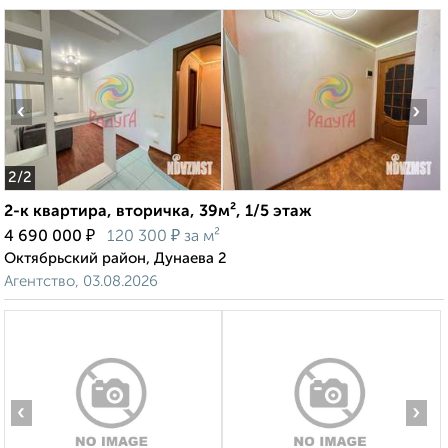
‹
›
2
/2
2-к квартира, вторичка, 39м², 1/5 этаж
₽
₽
4 690 000
120 300
за м²
Октябрьский район, Дунаева 2
Агентство, 03.08.2026
‹
›