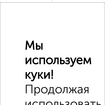
2
/2
1-к квартира, строящийся дом, 38м², 9/9 этаж
₽
₽
4 633 560
122 000
за м²
Фрунзенский район, ЖК Вознесенский, Плеханова 28/68
Агентство, 23.07.2026
Мы
используем
‹
›
куки!
2
/2
1-к квартира, строящийся дом, 38м², 4/9 этаж
Продолжая
₽
₽
4 114 750
109 000
за м²
Агентство, 17.07.2026
использовать