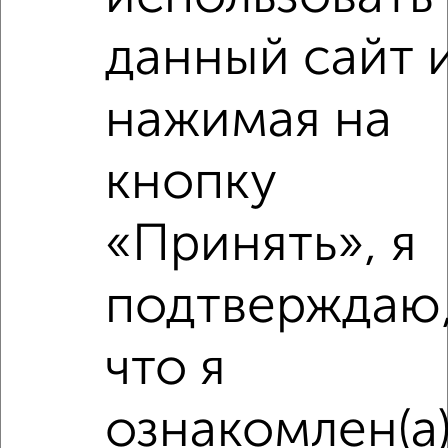
данный сайт 
нажимая на
‹
›
кнопку
2
/10
2-к квартира, вторичка, 69м², 3/9 этаж
«Принять», я
₽
₽
6 760 000
97 900
за м²
Агентство, 04.08.2026
подтверждаю
что я
‹
›
ознакомлен(а