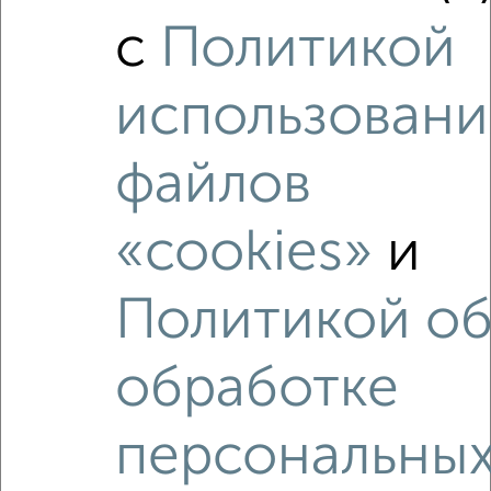
2
/2
с
Политикой
1-к квартира, вторичка, 43м², 6/9 этаж
₽
₽
4 730 000
110 000
за м²
Агентство, 24.07.2026
использовани
файлов
«cookies»
и
‹
›
Политикой о
2
/2
1-к квартира, строящийся дом, 40м², 2/9 этаж
обработке
₽
₽
4 286 520
108 000
за м²
Агентство, 04.08.2026
персональны
Как купить квартиру, в строящемся доме, с