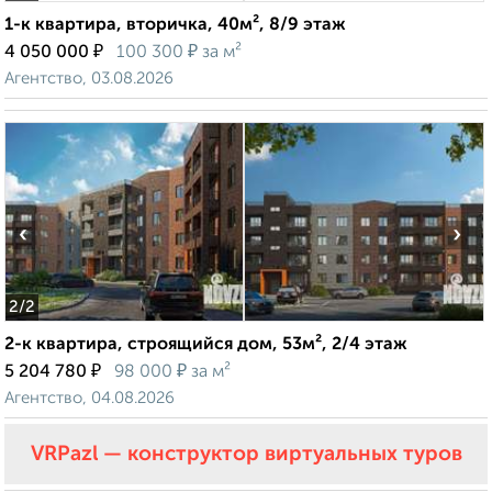
1-к квартира, вторичка, 40м², 8/9 этаж
₽
₽
4 050 000
100 300
за м²
Агентство, 03.08.2026
‹
›
2
/2
2-к квартира, строящийся дом, 53м², 2/4 этаж
₽
₽
5 204 780
98 000
за м²
Агентство, 04.08.2026
VRPazl — конструктор виртуальных туров